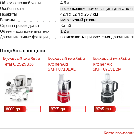
Объем основной чаши
4.6 л
Особенности
нескользящие ножки,защита двигателя 
Габариты
42.4 х 32.4 х 25.7 см
Режимы
импульсный режим
Страна производства
Китай
Объем чаши измельчителя
1.2 л
Дополнительные функции
возможность приобретения дополнител
Подобные по цене
Кухонный комбайн
Кухонный комбайн
Кухонный комбайн
Tefal QB525B38
KitchenAid
KitchenAid
5KFP0719EAC
5KFP0719EBM
8660 грн
8795 грн
8795 грн
Карта производ