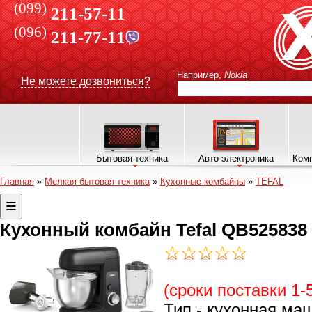
(099)
211-57-11
(096)
211-77-11
Например,
Nokia
Не можете дозвониться?
Бытовая техника
Авто-электроника
Комп
Главная
»
Мелкая бытовая техника
»
Кухонные комбайны
»
TEFAL
Кухонный комбайн Tefal QB525838
(сроки поставки 1-
Тип - кухонная ма