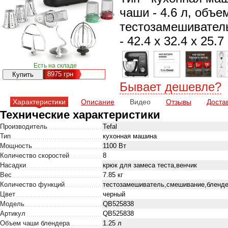
чаши - 4.6 л, объе
тестозамешиватель
- 42.4 х 32.4 х 25.
Есть на складе
8975
грн
Бывает дешевле?
Характеристики
Описание
Видео
Отзывы
Доста
Технические характеристики
Производитель
Tefal
Тип
кухонная машина
Мощность
1100 Вт
Количество скоростей
8
Насадки
крюк для замеса теста,венчик
Вес
7.85 кг
Количество функций
тестозамешиватель,смешивание,бленде
Цвет
черный
Модель
QB525838
Артикул
QB525838
Объем чаши блендера
1.25 л