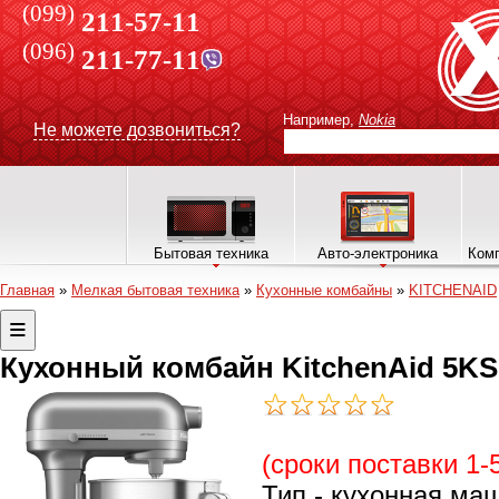
(099)
211-57-11
(096)
211-77-11
Например,
Nokia
Не можете дозвониться?
Бытовая техника
Авто-электроника
Комп
Главная
»
Мелкая бытовая техника
»
Кухонные комбайны
»
KITCHENAID
Кухонный комбайн KitchenAid 5
(сроки поставки 1-
Тип - кухонная ма