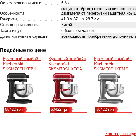
Объем основной чаши
6.6 л
защита от брызг,нескользящие ножки,з
Особенности
двигателя от перегрузки,защитная крыш
Габариты
41.9 х 37.1 х 28.7 см
Страна производства
Китай
Также ищут
с большой чашей
Дополнительные функции
возможность приобретения дополнител
Подобные по цене
Кухонный комбайн
Кухонный комбайн
Кухонный комбайн
KitchenAid
KitchenAid
KitchenAid
5KSM70SHXEBK
5KSM70SHXECA
5KSM70SHXEMS
50422 грн
50422 грн
50422 грн
Карта производ