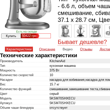
- 6.6 л, объем чаш
смешивание, сбива
37.1 х 28.7 см, Цве
Есть на складе
50422
грн
Бывает дешевле?
Характеристики
Описание
Видео
Отзывы
Доста
Технические характеристики
Производитель
KitchenAid
Тип
кухонная машина
Мощность
375 Вт
Количество скоростей
10
Насадки
насадка для взбивания,насадка для по
Вес
15.7 кг
Количество функций
смешивание,замешивание теста,сбиван
Цвет
серый
Модель
5KSM70SHXECU
Артикул
5KSM70SHXECU
Объем чаши блендера
отсутствует