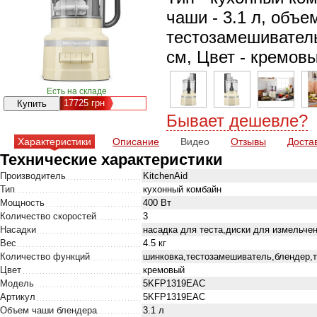
чаши - 3.1 л, объе
тестозамешиватель,
см, Цвет - кремов
Есть на складе
17725
грн
Бывает дешевле?
Характеристики
Описание
Видео
Отзывы
Доста
Технические характеристики
Производитель
KitchenAid
Тип
кухонный комбайн
Мощность
400 Вт
Количество скоростей
3
Насадки
насадка для теста,диски для измельче
Вес
4.5 кг
Количество функций
шинковка,тестозамешиватель,блендер,т
Цвет
кремовый
Модель
5KFP1319EAC
Артикул
5KFP1319EAC
Объем чаши блендера
3.1 л