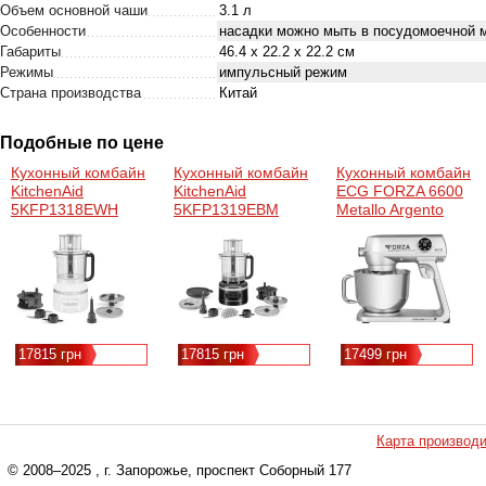
Объем основной чаши
3.1 л
Особенности
насадки можно мыть в посудомоечной м
Габариты
46.4 х 22.2 х 22.2 см
Режимы
импульсный режим
Страна производства
Китай
Подобные по цене
Кухонный комбайн
Кухонный комбайн
Кухонный комбайн
KitchenAid
KitchenAid
ECG FORZA 6600
5KFP1318EWH
5KFP1319EBM
Metallo Argento
CLASSIC 3,1 л
матовий чорний
білий
(5KFP1319EBM)
(5KFP1318EWH)
17815 грн
17815 грн
17499 грн
Карта производ
© 2008–2025
, г. Запорожье, проспект Соборный 177