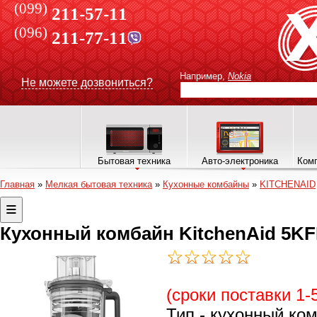
(099)
211-57-11
(096)
211-77-11
Например,
Nokia
Не можете дозвониться?
Бытовая техника
Авто-электроника
Комп
Главная
»
Мелкая бытовая техника
»
Кухонные комбайны
»
KITCHENAID
Кухонный комбайн KitchenAid 5K
(сроки поставки 1-
Тип - кухонный ко