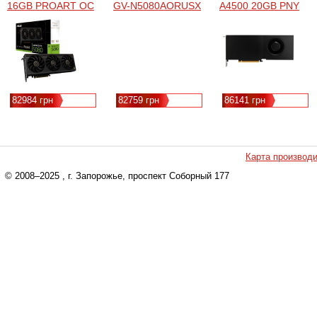
16GB PROART OC
GV-N5080AORUSX
A4500 20GB PNY
(PROART-
W-16GD GV-
(VCNRTXA4500-
RTX5080-O16G)
N5080AORUSX W-
SB)
16GD
82984 грн
82759 грн
86141 грн
Карта производ
© 2008–2025
, г. Запорожье, проспект Соборный 177