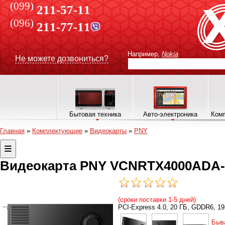
(099)
211-57-11
(096)
211-77-11
Например,
Nokia
Не можете дозвониться?
Бытовая техника
Авто-электроника
Комп
Главная
»
Комплектующие
»
Видеокарты
»
PNY
Видеокарта PNY VCNRTX4000ADA
(сроки поставки 1-5 дней)
PCI-Express 4.0, 20 ГБ, GDDR6, 192 
Быв