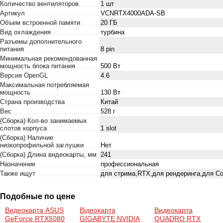
Количество вентиляторов
1 шт
Артикул
VCNRTX4000ADA-SB
Объем встроенной памяти
20 ГБ
Вид охлаждения
турбина
Разъемы дополнительного
питания
8 pin
Минимальная рекомендованная
мощность блока питания
500 Вт
Версия OpenGL
4.6
Максимальная потребляемая
мощность
130 Вт
Страна производства
Китай
Вес
528 г
(Сборка) Кол-во занимаемых
слотов корпуса
1 slot
(Сборка) Наличие
низкопрофильной заглушки
Нет
(Сборка) Длина видеокарты, мм
241
Назначение
профессиональная
Также ищут
для стрима,RTX,для рендеринга,для Cou
Подобные по цене
Видеокарта ASUS
Відеокарта
Видеокарта
GeForce RTX5080
GIGABYTE NVIDIA
QUADRO RTX