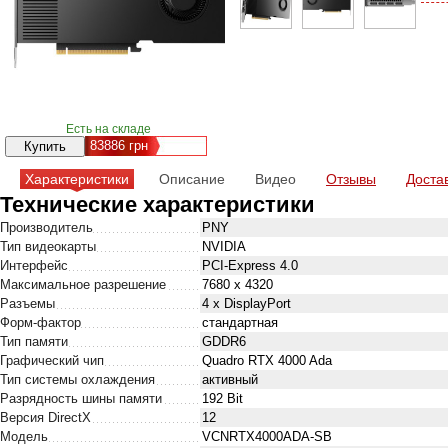
Есть на складе
83886
грн
Характеристики
Описание
Видео
Отзывы
Доста
Технические характеристики
Производитель
PNY
Тип видеокарты
NVIDIA
Интерфейс
PCI-Express 4.0
Максимальное разрешение
7680 x 4320
Разъемы
4 x DisplayPort
Форм-фактор
стандартная
Тип памяти
GDDR6
Графический чип
Quadro RTX 4000 Ada
Тип системы охлаждения
активный
Разрядность шины памяти
192 Bit
Версия DirectX
12
Модель
VCNRTX4000ADA-SB