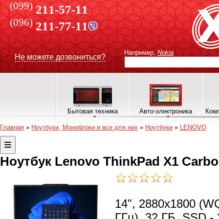
(099)
211-57-11
(096)
211-77-11
Например,
Nokia
Не можете дозвониться?
Бытовая техника
Авто-электроника
Комп
Главная
»
Ноутбуки, Моноблоки и все для них
»
Ноутбуки
»
LENOVO
Ноутбук Lenovo ThinkPad X1 Carb
14", 2880x1800 (WQ
ГГц), 32 ГБ, SSD - 