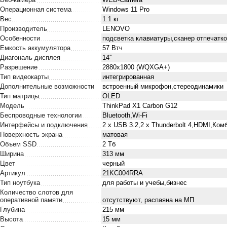
Операционная система
Windows 11 Pro
Вес
1.1 кг
Производитель
LENOVO
Особенности
подсветка клавиатуры,сканер отпечатк
Емкость аккумулятора
57 Втч
Диагональ дисплея
14''
Разрешение
2880x1800 (WQXGA+)
Тип видеокарты
интегрированная
Дополнительные возможности
встроенный микрофон,стереодинамики
Тип матрицы
OLED
Модель
ThinkPad X1 Carbon G12
Беспроводные технологии
Bluetooth,Wi-Fi
Интерфейсы и подключения
2 х USB 3.2,2 х Thunderbolt 4,HDMI,Ко
Поверхность экрана
матовая
Объем SSD
2 Тб
Ширина
313 мм
Цвет
черный
Артикул
21KC004RRA
Тип ноутбука
для работы и учебы,бизнес
Количество слотов для
оперативной памяти
отсутствуют, распаяна на МП
Глубина
215 мм
Высота
15 мм