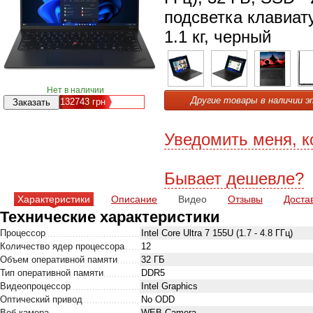
подсветка клавиат
1.1 кг, черный
Нет в наличии
Другие товары в наличии э
132743
грн
Уведомить меня, к
Бывает дешевле?
Характеристики
Описание
Видео
Отзывы
Доста
Технические характеристики
Процессор
Intel Core Ultra 7 155U (1.7 - 4.8 ГГц)
Количество ядер процессора
12
Объем оперативной памяти
32 ГБ
Тип оперативной памяти
DDR5
Видеопроцессор
Intel Graphics
Оптический привод
No ODD
Веб-камера
WEB-Camera