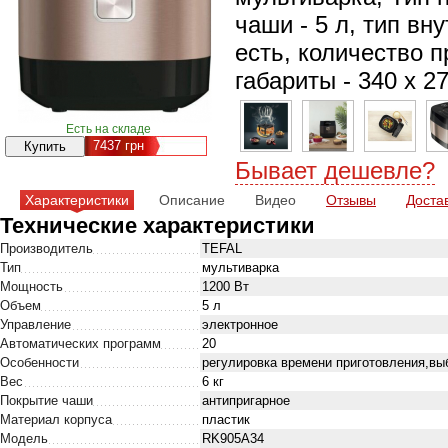
чаши - 5 л, тип вн
есть, количество п
габариты - 340 х 2
Есть на складе
7437
грн
Бывает дешевле?
Характеристики
Описание
Видео
Отзывы
Доста
Технические характеристики
Производитель
TEFAL
Тип
мультиварка
Мощность
1200 Вт
Объем
5 л
Управление
электронное
Автоматических программ
20
Особенности
регулировка времени приготовления,вы
Вес
6 кг
Покрытие чаши
антипригарное
Материал корпуса
пластик
Модель
RK905A34