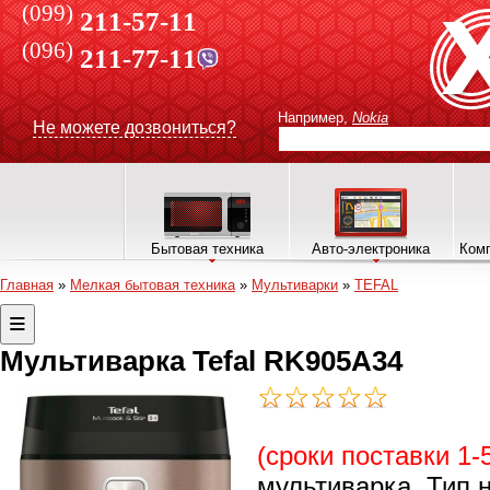
(099)
211-57-11
(096)
211-77-11
Например,
Nokia
Не можете дозвониться?
Бытовая техника
Авто-электроника
Комп
Главная
»
Мелкая бытовая техника
»
Мультиварки
»
TEFAL
Мультиварка Tefal RK905A34
(сроки поставки 1-
мультиварка, Тип н