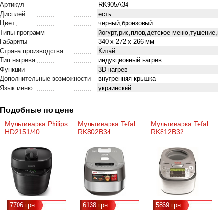
Артикул
RK905A34
Дисплей
есть
Цвет
черный,бронзовый
Типы программ
йогурт,рис,плов,детское меню,тушение,
Габариты
340 х 272 х 266 мм
Страна производства
Китай
Тип нагрева
индукционный нагрев
Функции
3D нагрев
Дополнительные возможности
внутренняя крышка
Язык меню
украинский
Подобные по цене
Мультиварка Philips
Мультиварка Tefal
Мультиварка Tefal
HD2151/40
RK802B34
RK812B32
7706 грн
6138 грн
5869 грн