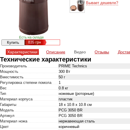
Бывает дешевле?
Есть на складе
835
грн
Характеристики
Описание
Видео
Отзывы
Доста
Технические характеристики
Производитель
PRIME Technics
Мощность
300 Вт
Вместимость
50 г
Регулировка степени помола
1
Вес
0.8 кг
Тип
ножевые (роторные)
Материал корпуса
пластик
Габариты
18 х 10.8 х 10.8 см
Модель
PCG 3050 BR
Артикул
PCG 3050 BR
Материал ножа
нержавеющая сталь
Цвет
коричневый