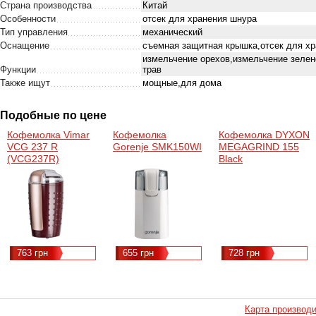
Страна производства
Китай
Особенности
отсек для хранения шнура
Тип управления
механический
Оснащение
съемная защитная крышка,отсек для хр
измельчение орехов,измельчение зелен
Функции
трав
Также ищут
мощные,для дома
Подобные по цене
Кофемолка Vimar
Кофемолка
Кофемолка DYXON
VCG 237 R
Gorenje SMK150WI
MEGAGRIND 155
(VCG237R)
Black
(DXNKMMGGD155B)
763 грн
655 грн
728 грн
Карта производ