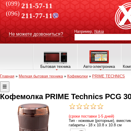
(099)
211-57-11
(096)
211-77-11
Например,
Nokia
Не можете дозвониться?
Бытовая техника
Авто-электроника
Комп
Главная
»
Мелкая бытовая техника
»
Кофемолки
»
PRIME TECHNICS
Кофемолка PRIME Technics PCG 3
(сроки поставки 1-5 дней)
Тип - ножевые (роторные), вместим
габариты - 18 х 10.8 х 10.8 см