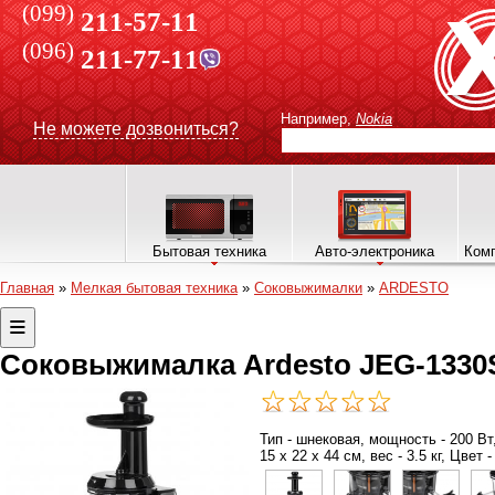
(099)
211-57-11
(096)
211-77-11
Например,
Nokia
Не можете дозвониться?
Бытовая техника
Авто-электроника
Комп
Главная
»
Мелкая бытовая техника
»
Соковыжималки
»
ARDESTO
Соковыжималка Ardesto JEG-1330
Тип - шнековая, мощность - 200 Вт
15 х 22 х 44 см, вес - 3.5 кг, Цве