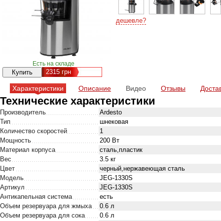
дешевле?
Есть на складе
2315
грн
Характеристики
Описание
Видео
Отзывы
Доста
Технические характеристики
Производитель
Ardesto
Тип
шнековая
Количество скоростей
1
Мощность
200 Вт
Материал корпуса
сталь,пластик
Вес
3.5 кг
Цвет
черный,нержавеющая сталь
Модель
JEG-1330S
Артикул
JEG-1330S
Антикапельная система
есть
Объем резервуара для жмыха
0.6 л
Объем резервуара для сока
0.6 л