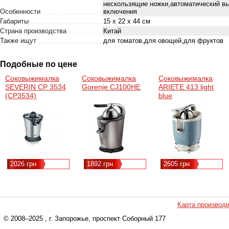
нескользящие ножки,автоматический вы
Особенности
включения
Габариты
15 х 22 х 44 см
Страна производства
Китай
Также ищут
для томатов,для овощей,для фруктов
Подобные по цене
Соковыжималка
Соковыжималка
Соковыжималка
SEVERIN СР 3534
Gorenje CJ100HE
ARIETE 413 light
(СР3534)
blue
2026 грн
1892 грн
2605 грн
Карта производ
© 2008–2025
, г. Запорожье, проспект Соборный 177