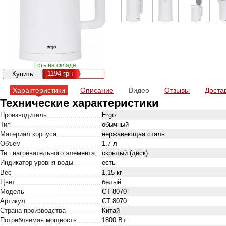
Есть на складе
1194
грн
Характеристики
Описание
Видео
Отзывы
Доста
Технические характеристики
Производитель
Ergo
Тип
обычный
Материал корпуса
нержавеющая сталь
Объем
1.7 л
Тип нагревательного элемента
скрытый (диск)
Индикатор уровня воды
есть
Вес
1.15 кг
Цвет
белый
Модель
CT 8070
Артикул
CT 8070
Страна производства
Китай
Потребляемая мощность
1800 Вт