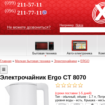
(099)
211-57-11
(096)
211-77-11
Например,
Nokia
Не можете дозвониться?
Бытовая техника
Авто-электроника
Комп
Главная
»
Мелкая бытовая техника
»
Электрочайники
»
ERGO
Электрочайник Ergo CT 8070
(сроки поставки 1-5 дней)
Тип - обычный, объем - 1.7 л, По
уровня воды - есть, Крышка - несъ