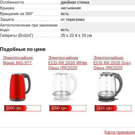
Особенности
двойная стенка
Крышка
несъемная
Вращение на 360°
есть
Защита
от перегрева
Автоотключение при закипании
воды
есть
Габариты (ВхШхГ)
25 х 22.4 х 15 см
Подобные по цене
Электрочайник
Электрочайник
Электрочайник
Magio MG-977
ECG RK 2020 White
ECG RK 2020 Grey
Glass (RK2020
Glass (RK2020
White Glass)
Grey Glass)
1090 грн
1090 грн
1101 грн
Карта производ