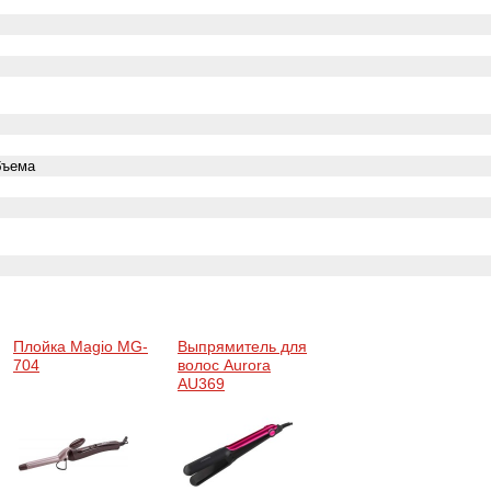
бъема
Плойка Magio MG-
Выпрямитель для
704
волос Aurora
AU369