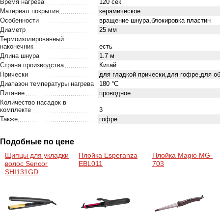
Время нагрева
120 сек
Материал покрытия
керамическое
Особенности
вращение шнура,блокировка пластин
Диаметр
25 мм
Термоизолированный
наконечник
есть
Длина шнура
1.7 м
Страна производства
Китай
Прически
для гладкой прически,для гофре,для о
Диапазон температуры нагрева
180 °С
Питание
проводное
Количество насадок в
комплекте
3
Также
гофре
Подобные по цене
Щипцы для укладки
Плойка Esperanza
Плойка Magio MG-
волос Sencor
EBL011
703
SHI131GD