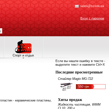
sales@xcom.ua
Вход с паролем
к
Спорт и отдых
Если вы нашли ошибку в тексте -
выделите текст и нажмите Ctrl+X
Последние просмотренные
Стайлер Magio MG-722
550 грн
Хиты продаж
л пластин - керамические пластины,
Жидкость чистящая, WWM
CL10, 200 г