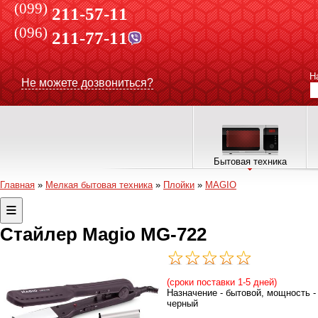
(099)
211-57-11
(096)
211-77-11
Н
Не можете дозвониться?
Бытовая техника
Главная
»
Мелкая бытовая техника
»
Плойки
»
MAGIO
Стайлер Magio MG-722
(сроки поставки 1-5 дней)
Назначение - бытовой, мощность - 
черный