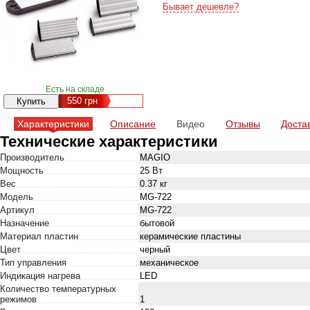
Бывает дешевле?
Есть на складе
550
грн
Характеристики
Описание
Видео
Отзывы
Доста
Технические характеристики
Производитель
MAGIO
Мощность
25 Вт
Вес
0.37 кг
Модель
MG-722
Артикул
MG-722
Назначение
бытовой
Материал пластин
керамические пластины
Цвет
черный
Тип управления
механическое
Индикация нагрева
LED
Количество температурных
режимов
1