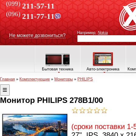
(099)
211-57-11
(096)
211-77-11
Например,
Nokia
Не можете дозвониться?
Бытовая техника
Авто-электроника
Комп
Главная
»
Комплектующие
»
Мониторы
»
PHILIPS
Монитор PHILIPS 278B1/00
(сроки поставки 1-
27", IPS, 3840 x 216