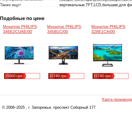
Также ищут
вертикальные,TFT,LCD,большие,для ф
Подобные по цене
Монитор PHILIPS
Монитор PHILIPS
Монитор PHILIPS
346E2CUAE/00
345B1C/00
328E1CA/00
15560 грн
15740 грн
15740 грн
Карта производ
© 2008–2025
, г. Запорожье, проспект Соборный 177