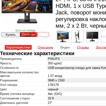
HDMI, 1 х USB Type-
Jack, поворот мони
регулировка наклон
мм, 2 х 2 Вт, черн
Есть на складе
15605
грн
Характеристики
Описание
Видео
Отзывы
Доста
Технические характеристики
Производитель
PHILIPS
Яркость
350 кд/м2
Особенности
USB-концентратор,гнездо для замка Ke
Максимальное количество
цветов
1.07 млрд
Разрешение
3840 x 2160
Угол обзора
178/178
Цвет
черный
Время отклика матрицы
4мс (GtG)
Соотношение сторон
16:9
Диагональ дисплея
27''