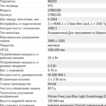
Подсветка
WLED
Тип матрицы
IPS
Модель
278B1/00
Артикул
278B1/00
Шаг между пикселами, мм
0.1554
Интерфейсы и подключения
2 х HDMI,1 х 3.5мм Mini-Jack,1 х USB Ty
Контрастность статическая
1000:1
Тип монитора
Безрамочный,Для программиста,Широк
Максимальное разрешение
экрана
3840 x 2160
Покрытие
матовое
VESA
100x100 мм
Потребляемая мощность в
рабочем режиме
24.1 Вт
Потребляемая мощность в
режиме ожидания
0.3 Вт
Вес с упаковкой
8.75 кг
Контрастность динамическая
50 000 000:1
Встроенные колонки
2 х 2 Вт,есть
Страна производства
Китай
Частота обновления экрана
60 Гц
Технологии улучшения
изображения
Flicker Free,Low Blue Light,SmartImage
Высота видимой области
335.664 мм
Регулировка положения
поворот монитора (Swivel),поворотный э