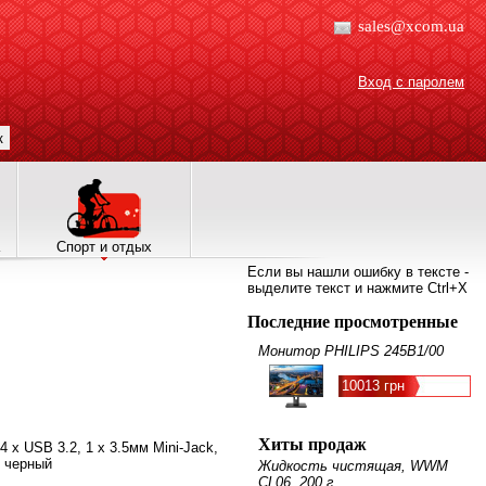
sales@xcom.ua
Вход с паролем
к
Спорт и отдых
Если вы нашли ошибку в тексте -
выделите текст и нажмите Ctrl+X
Последние просмотренные
Монитор PHILIPS 245B1/00
10013 грн
Хиты продаж
 4 x USB 3.2, 1 х 3.5мм Mini-Jack,
, черный
Жидкость чистящая, WWM
CL06, 200 г