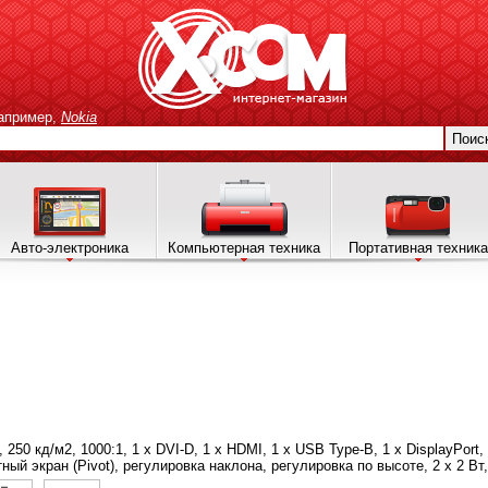
апример,
Nokia
Поис
Авто-электроника
Компьютерная техника
Портативная техника
9, 250 кд/м2, 1000:1, 1 х DVI-D, 1 х HDMI, 1 х USB Type-B, 1 х DisplayPort,
тный экран (Pivot), регулировка наклона, регулировка по высоте, 2 х 2 Вт