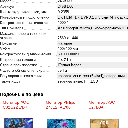
Модель
245B1/00
Артикул
245B1/00
Шаг между пикселами, мм
0.2058
Интерфейсы и подключения
1 х HDMI,1 х DVI-D,1 х 3.5мм Mini-Jack,
Контрастность статическая
1000:1
Тип монитора
Для программиста,Широкоформатный,
Максимальное разрешение
экрана
2560 x 1440
Покрытие
матовое
VESA
100x100 мм
Контрастность динамическая
50 000 000:1
Встроенные колонки
2 х 2 Вт
Страна производства
Южная Корея
Частота обновления экрана
75 Гц
Регулировка положения
поворот монитора (Swivel),поворотный э
Также ищут
вертикальные,TFT,LCD
Подобные по цене
Монитор AOC
Монитор Philips
Монитор AOC
C32G2ZE/BK
275E2FAE/00
U27B3AF