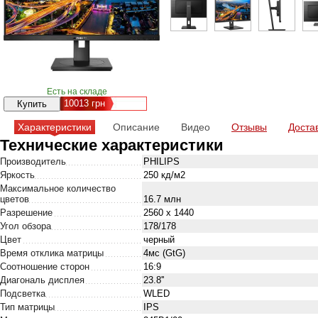
Есть на складе
10013
грн
Характеристики
Описание
Видео
Отзывы
Доста
Технические характеристики
Производитель
PHILIPS
Яркость
250 кд/м2
Максимальное количество
цветов
16.7 млн
Разрешение
2560 x 1440
Угол обзора
178/178
Цвет
черный
Время отклика матрицы
4мс (GtG)
Соотношение сторон
16:9
Диагональ дисплея
23.8''
Подсветка
WLED
Тип матрицы
IPS