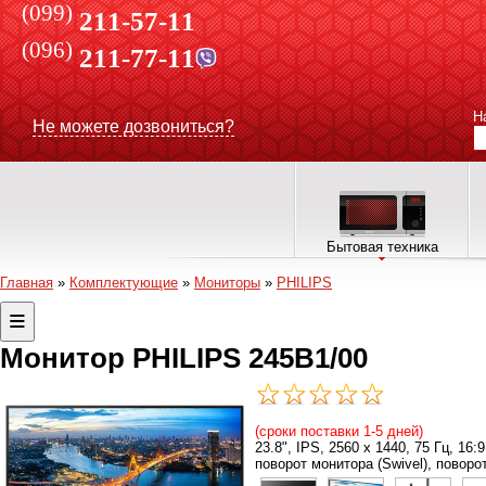
(099)
211-57-11
(096)
211-77-11
Н
Не можете дозвониться?
Бытовая техника
Главная
»
Комплектующие
»
Мониторы
»
PHILIPS
Монитор PHILIPS 245B1/00
(сроки поставки 1-5 дней)
23.8", IPS, 2560 х 1440, 75 Гц, 16:
поворот монитора (Swivel), поворо