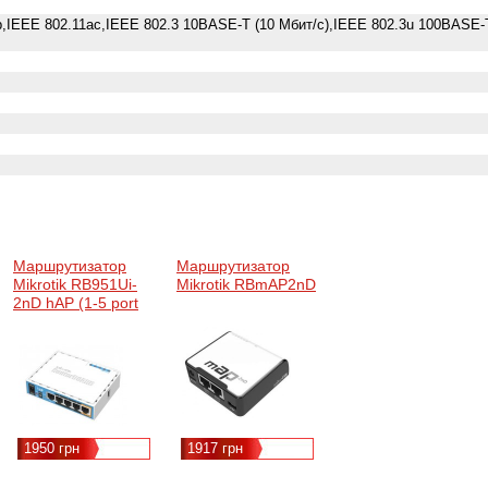
b,IEEE 802.11ac,IEEE 802.3 10BASE-T (10 Мбит/с),IEEE 802.3u 100BASE-
Маршрутизатор
Маршрутизатор
Mikrotik RB951Ui-
Mikrotik RBmAP2nD
2nD hAP (1-5 port
WAN 10/100Mbps,
5-port switch
10/100Mbps, 1xUSB
2.0, PoE out, WiFi
(IEEE 802.11g, IEEE
802.11n), 300Mbit/s,
2 х внутрішні
1950 грн
1917 грн
антени)