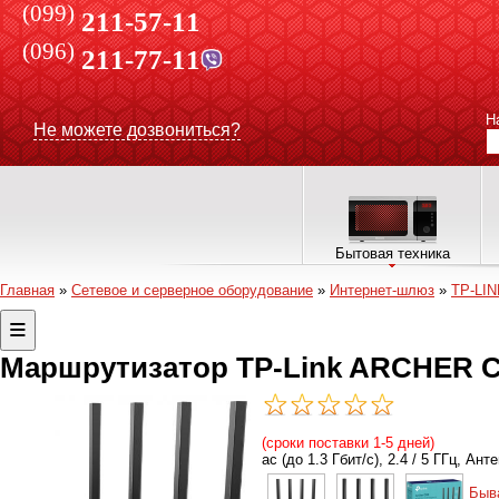
(099)
211-57-11
(096)
211-77-11
Н
Не можете дозвониться?
Бытовая техника
Главная
»
Сетевое и серверное оборудование
»
Интернет-шлюз
»
TP-LIN
Маршрутизатор TP-Link ARCHER 
(сроки поставки 1-5 дней)
ac (до 1.3 Гбит/c), 2.4 / 5 ГГц, Ан
Быв