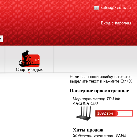
sales@xcom.ua
Вход с паролем
к
Спорт и отдых
Если вы нашли ошибку в тексте -
выделите текст и нажмите Ctrl+X
Последние просмотренные
Маршрутизатор TP-Link
ARCHER C80
1892 грн
Хиты продаж
Жидкость чистящая, WWM