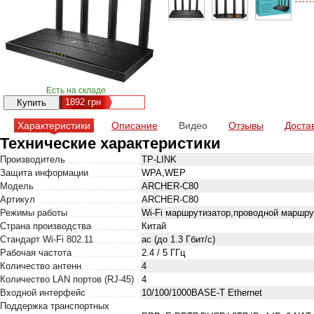
Есть на складе
1892
грн
Характеристики
Описание
Видео
Отзывы
Доста
Технические характеристики
Производитель
TP-LINK
Защита информации
WPA,WEP
Модель
ARCHER-C80
Артикул
ARCHER-C80
Режимы работы
Wi-Fi маршрутизатор,проводной маршру
Страна производства
Китай
Стандарт Wi-Fi 802.11
ac (до 1.3 Гбит/c)
Рабочая частота
2.4 / 5 ГГц
Количество антенн
4
Количество LAN портов (RJ-45)
4
Входной интерфейс
10/100/1000BASE-T Ethernet
Поддержка транспортных