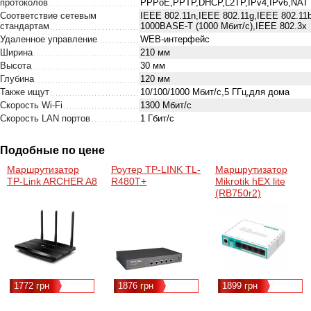
протоколов
PPPoE,PPTP,DHCP,L2TP,IPv4,IPv6,NAT
Соответствие сетевым
IEEE 802.11n,IEEE 802.11g,IEEE 802.11
стандартам
1000BASE-T (1000 Мбит/с),IEEE 802.3x
Удаленное управление
WEB-интерфейс
Ширина
210 мм
Высота
30 мм
Глубина
120 мм
Также ищут
10/100/1000 Мбит/c,5 ГГц,для дома
Скорость Wi-Fi
1300 Мбит/с
Скорость LAN портов
1 Гбит/с
Подобные по цене
Маршрутизатор
Роутер TP-LINK TL-
Маршрутизатор
TP-Link ARCHER A8
R480T+
Mikrotik hEX lite
(RB750r2)
1772 грн
1876 грн
1899 грн