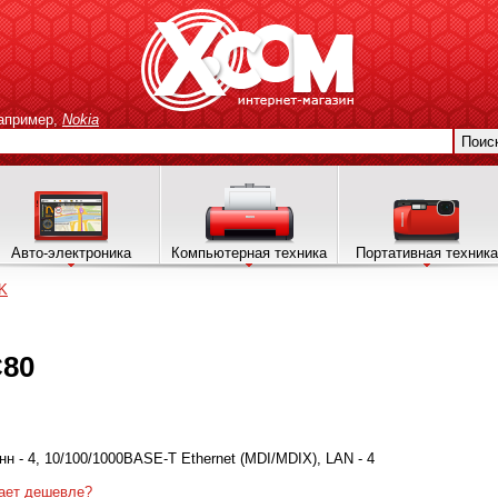
апример,
Nokia
Поис
Авто-электроника
Компьютерная техника
Портативная техника
K
C80
тенн - 4, 10/100/1000BASE-T Ethernet (MDI/MDIX), LAN - 4
ает дешевле?