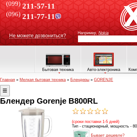
(099)
211-57-11
(096)
211-77-11
Например,
Nokia
Не можете дозвониться?
Бытовая техника
Авто-электроника
Комп
Главная
»
Мелкая бытовая техника
»
Блендеры
»
GORENJE
Блендер Gorenje B800RL
(сроки поставки 1-5 дней)
Тип - стационарный, мощность - 80
Бывает дешевле?