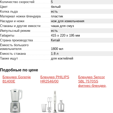
Количество скоростей
5
Цвет
белый
Колка льда
есть
Материал ножки блендера
пластик
Насадки и ножи
нож для измельчения
Стаканы и другие емкости
чаша для смуз
Импульсный режим
есть
Габариты
415 х 220 х 195 мм
Страна производства
Китай
Емкость большого
измельчителя
1800 мл
Емкость стакана
1.8 л
Также ищут
для коктейлей
Подобные по цене
Блендер Gorenje
Блендер PHILIPS
Блендер Sencor
B1400E
HR2546/00
SBL 7570SS
фитнес-блендер,
800 Вт, Емкость
стакана - 0.6 л, с
измельчителем,
Емкость мини-
измельчителя - 600
мл, Емкость