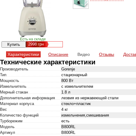
Есть на складе
2998
грн
Характеристики
Описание
Видео
Отзывы
Доста
Технические характеристики
Производитель
Gorenje
Тип
стационарный
Мощность
800 Вт
Измельчитель
с измельчителем
Мерный стакан
1.8 л
Дополнительная информация
лезвия из нержавеющей стали
Материал корпуса
стекло+пластик
Вес
4 кг
Количество функций
измельчения,смешивания
Турборежим
есть
Модель
B800RL
Артикул
B800RL