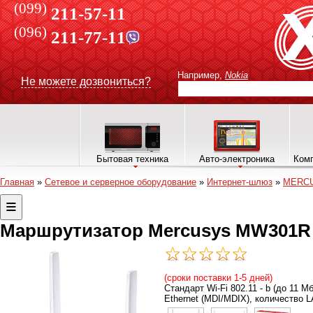
(099)
211-57-11
(096)
211-77-11
Например,
Nokia
Не можете дозвониться?
Бытовая техника
Авто-электроника
Комп
Главная
»
Сетевое и серверное оборудование
»
Интернет-шлюз
»
MERC
Маршрутизатор Mercusys MW301R
(сроки поставки 1-5 дней)
Стандарт Wi-Fi 802.11 - b (до 11 М
Ethernet (MDI/MDIX), количество LA