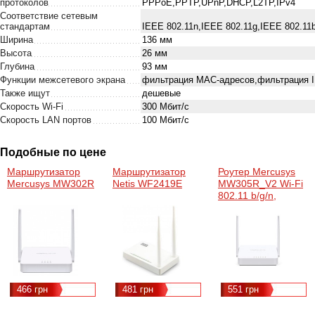
протоколов
PPPoE,PPTP,UPnP,DHCP,L2TP,IPv4
Соответствие сетевым
стандартам
IEEE 802.11n,IEEE 802.11g,IEEE 802.11
Ширина
136 мм
Высота
26 мм
Глубина
93 мм
Функции межсетевого экрана
фильтрация MAC-адресов,фильтрация I
Также ищут
дешевые
Скорость Wi-Fi
300 Мбит/с
Скорость LAN портов
100 Мбит/с
Подобные по цене
Маршрутизатор
Маршрутизатор
Роутер Mercusys
Mercusys MW302R
Netis WF2419E
MW305R_V2 Wi-Fi
802.11 b/g/n,
300Mb, 3 LAN
10/100Mb, режим
точки доступа,
быстрая настройка
безопасности, PoE
466 грн
481 грн
551 грн