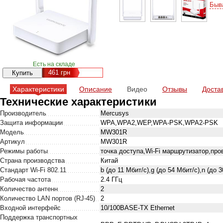
Быв
Есть на складе
461
грн
Характеристики
Описание
Видео
Отзывы
Доста
Технические характеристики
Производитель
Mercusys
Защита информации
WPA,WPA2,WEP,WPA-PSK,WPA2-PSK
Модель
MW301R
Артикул
MW301R
Режимы работы
точка доступа,Wi-Fi маршрутизатор,пр
Страна производства
Китай
Стандарт Wi-Fi 802.11
b (до 11 Мбит/с),g (до 54 Мбит/с),n (до 
Рабочая частота
2.4 ГГц
Количество антенн
2
Количество LAN портов (RJ-45)
2
Входной интерфейс
10/100BASE-TX Ethernet
Поддержка транспортных