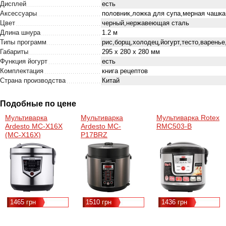
Дисплей
есть
Аксессуары
половник,ложка для супа,мерная чашка
Цвет
черный,нержавеющая сталь
Длина шнура
1.2 м
Типы программ
рис,борщ,холодец,йогурт,тесто,варенье
Габариты
295 х 280 х 280 мм
Функция йогурт
есть
Комплектация
книга рецептов
Страна производства
Китай
Подобные по цене
Мультиварка
Мультиварка
Мультиварка Rotex
Ardesto MC-Х16X
Ardesto MC-
RMC503-B
(MC-X16X)
P17BRZ
1465 грн
1510 грн
1436 грн