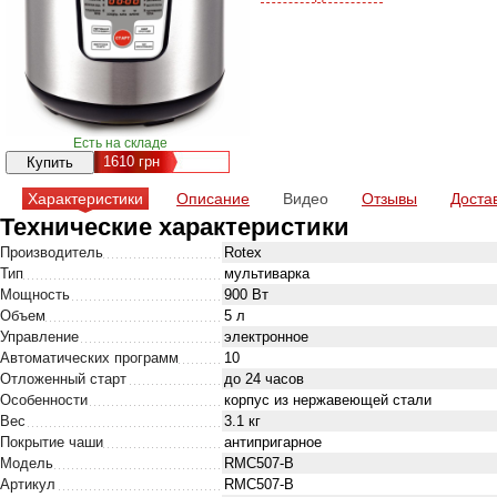
Есть на складе
1610
грн
Характеристики
Описание
Видео
Отзывы
Доста
Технические характеристики
Производитель
Rotex
Тип
мультиварка
Мощность
900 Вт
Объем
5 л
Управление
электронное
Автоматических программ
10
Отложенный старт
до 24 часов
Особенности
корпус из нержавеющей стали
Вес
3.1 кг
Покрытие чаши
антипригарное
Модель
RMC507-B
Артикул
RMC507-B