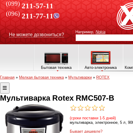
(099)
211-57-11
(096)
211-77-11
Например,
Nokia
Не можете дозвониться?
Бытовая техника
Авто-электроника
Комп
Главная
»
Мелкая бытовая техника
»
Мультиварки
»
ROTEX
Мультиварка Rotex RMC507-B
(сроки поставки 1-5 дней)
мультиварка, электронное, 5 л, 900
Бывает дешевле?