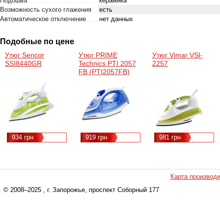
Подошва
керамика
Возможность сухого глажения
есть
Автоматическое отключение
нет данных
Подобные по цене
Утюг Sencor
Утюг PRIME
Утюг Vimar VSI-
SSI8440GR
Technics PTI 2057
2257
FB (PTI2057FB)
934 грн
919 грн
981 грн
Карта производ
© 2008–2025
, г. Запорожье, проспект Соборный 177