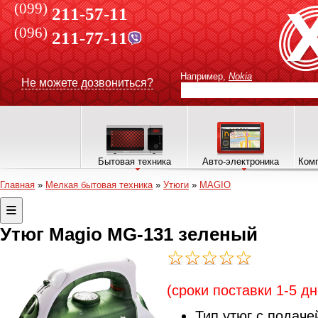
(099)
211-57-11
(096)
211-77-11
Например,
Nokia
Не можете дозвониться?
Бытовая техника
Авто-электроника
Комп
Главная
»
Мелкая бытовая техника
»
Утюги
»
MAGIO
Утюг Magio MG-131 зеленый
(сроки поставки 1-5 дн
Тип утюг с подаче