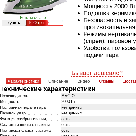
Мощность 2000 Вт
Подошва керамик
Есть на складе
Безопасность и з
1020
грн
противокапельная
Режимы вертикаль
(спрей), паровой 
Удобства пользова
подачи пара
Бывает дешевле?
Характеристики
Описание
Видео
Отзывы
Доста
Технические характеристики
Производитель
MAGIO
Мощность
2000 Вт
Постоянная подача пара
нет данных
Паровой удар
нет данных
Функция разбрызгивания
есть
Система защиты от накипи
есть
Противокапельная система
есть