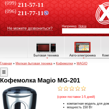
(099)
211-57-11
(096)
211-77-11
Например,
Nokia
Не можете дозвониться?
Бытовая техника
Авто-электроника
Комп
Главная
»
Мелкая бытовая техника
»
Кофемолки
»
MAGIO
Кофемолка Magio MG-201
(сроки поставки 1-5 дней)
компактная модель для до
мощность 150 Вт