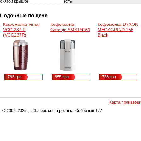
снятой крышке
есть
Подобные по цене
Кофемолка Vimar
Кофемолка
Кофемолка DYXON
VCG 237 R
Gorenje SMK150WI
MEGAGRIND 155
(VCG237R)
Black
(DXNKMMGGD155B)
763 грн
655 грн
728 грн
Карта производ
© 2008–2025
, г. Запорожье, проспект Соборный 177