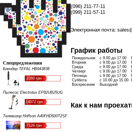
(096) 211-77-11
(099) 211-57-11
Электронная почта: sale
График работы
Понедельник
с 9.00 до 17.00
Вторник
с 9.00 до 17.00
Спецпредложения
Среда
с 9.00 до 17.00
Блендер TEFAL HB943838
Четверг
с 9.00 до 17.00
Пятница
с 9.00 до 17.00
2380 грн
Суббота
с 10.00 до 15.00
Воскресение
Выходной
Пылесос Electrolux EP82UB25UG
14072 грн
Как к нам проехат
Телевизор Hoffson A40FHD500T2SF
7126 грн