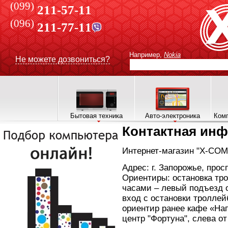
(099)
211-57-11
(096)
211-77-11
Например,
Nokia
Не можете дозвониться?
Бытовая техника
Авто-электроника
Комп
Контактная ин
Интернет-магазин "Х-СОМ"
Адрес: г. Запорожье, про
Ориентиры: остановка тро
часами – левый подъезд 
вход с остановки троллей
ориентир ранее кафе «На
центр "Фортуна", слева от